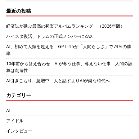
最近の投稿
経済誌が選ぶ最高の邦楽アルバムランキング （2026年版）
ハイスタ復活、ドラムの正式メンバーにZAX
AI、初めて人類を超える GPT-4.5が「人間らしさ」で73％の勝
率
10年前から答え合わせ AIが奪う仕事、奪えない仕事 人間の誤
算は創造性
AI引きこもり、急増中 人と話すよりAIが楽な時代へ
カテゴリー
AI
アイドル
インタビュー