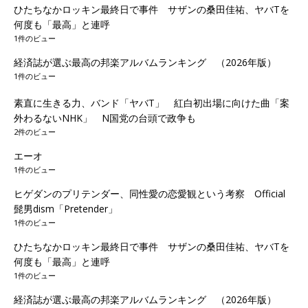
ひたちなかロッキン最終日で事件 サザンの桑田佳祐、ヤバTを
何度も「最高」と連呼
1件のビュー
経済誌が選ぶ最高の邦楽アルバムランキング （2026年版）
1件のビュー
素直に生きる力、バンド「ヤバT」 紅白初出場に向けた曲「案
外わるないNHK」 N国党の台頭で政争も
2件のビュー
エーオ
1件のビュー
ヒゲダンのプリテンダー、同性愛の恋愛観という考察 Official
髭男dism「Pretender」
1件のビュー
ひたちなかロッキン最終日で事件 サザンの桑田佳祐、ヤバTを
何度も「最高」と連呼
1件のビュー
経済誌が選ぶ最高の邦楽アルバムランキング （2026年版）