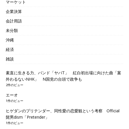
マーケット
企業決算
会計用語
未分類
沖縄
経済
雑談
素直に生きる力、バンド「ヤバT」 紅白初出場に向けた曲「案
外わるないNHK」 N国党の台頭で政争も
2件のビュー
エーオ
1件のビュー
ヒゲダンのプリテンダー、同性愛の恋愛観という考察 Official
髭男dism「Pretender」
1件のビュー