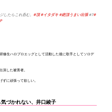
ジしたらこれ呑む。
#頂
#イタダキ
#絶頂うまい出張
#7
#
vP
トの研修生ハロプロエッグとして活動した後に歌手としてソロデ
出演した被害者。
げずに頑張って欲しい。
も気づかれない、井口綾子