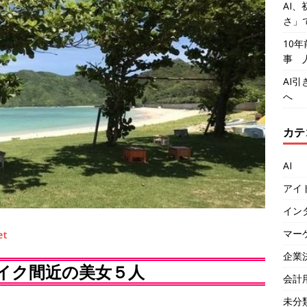
AI、
さ」
10
事 
AI
へ
カテ
AI
アイ
イン
マー
et
企業
イク間近の美女５人
会計
未分