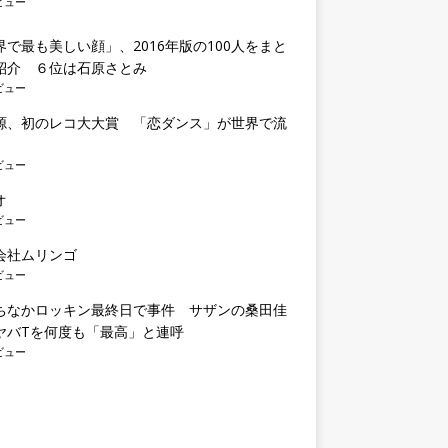
ビュー
界で最も美しい顔」、2016年版の100人をまと
紹介 ６位は石原さとみ
ビュー
源、初のレコ大大賞 「恋ダンス」が世界で流
ビュー
オ
ビュー
会社ムリンゴ
ビュー
ちなかロッキン最終日で事件 サザンの桑田佳
ヤバTを何度も「最高」と連呼
ビュー