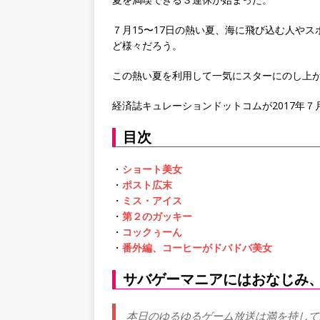
７月15〜17日の熱い夏、海に飛び込む人や
ど様々だろう。
この熱い夏を利用して一気にスターにのし上
経済誌キュレーションドットコムが2017年７
目次
・
ショート美女
・
ポスト広末
・
ミス・アイス
・
第２のガッキー
・
コックぅーん
・
番外編、コーヒーがドバドバ美女
サバゲーマニアにはおなじみ
本日のゆるゆるゲーム放送は満を持して