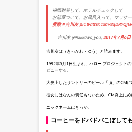
福岡到着して、ホテルチェックして
お部屋ついて、お風呂入って、マッサー
度数
#吉川友
pic.twitter.com/8qDRYQjE
— 吉川友 (@kikkawa_you)
2017年7月6日
吉川友は（きっかわ・ゆう）と読みます。
1992年5月1日生まれ、ハロー!プロジェク
ビューする。
大炎上したサントリーのビール「頂」のCMに
彼女にはなんの責任もないため、CM炎上にめ
ニックネームはきっか。
コーヒーをドバドバこぼして