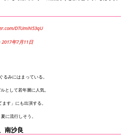
tter.com/DTUmIN53qU
)
2017年7月11日
いぐるみにはまっている。
モデルとして若年層に人気。
ってます」にも出演する。
、夏に流行しそう。
、南沙良