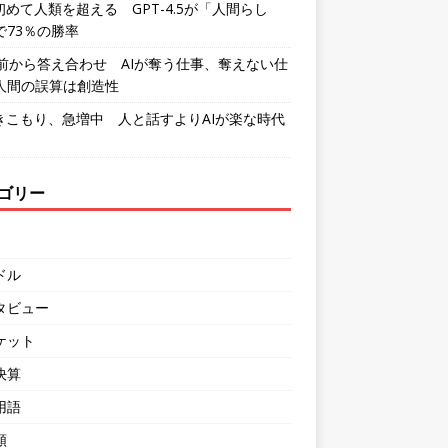
初めて人類を超える GPT-4.5が「人間らし
で73％の勝率
年前から答え合わせ AIが奪う仕事、奪えない仕
人間の誤算は創造性
引きこもり、急増中 人と話すよりAIが楽な時代
ゴリー
ドル
タビュー
ケット
決算
用語
類