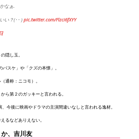
かなぁ.
？(･･ )
pic.twitter.com/Flzci6fXYY
1日
トの隠し玉。
子のバスケ」や「クズの本懐」。
ル（通称：ニコモ）。
とから第２のガッキーと言われる。
出演、今後に映画やドラマの主演間違いなしと言われる逸材。
考えるなどありえない。
くか、吉川友