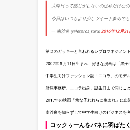
大晦日って感じがしないのは私だけなの
今日はいつもより少しツイート多めでもいい
— 南沙良 (@lespros_sara)
2016年12月3
第２のガッキーと言われるレプロマネジメン
2002年６月11日生まれ、好きな漫画は「黒
中学生向けファッション誌「ニコラ」のモデ
所属事務所、ニコラ出身、誕生日まで同じこ
2017年の映画「幼な子われらに生まれ」に
南沙良を知らずして中学生向けのビジネスを
コックぅーんをバネに羽ばた