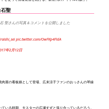
白石聖
石 聖さんの写真＆コメントを公開しました
raishi_sei
pic.twitter.com/OwFKp4FIdA
2017年2月12日
。
の焼肉屋の看板娘として登場、広末涼子ファンのおっさんの琴線
湧いている時期、大スターの広瀬すずと張り合っているだろう。