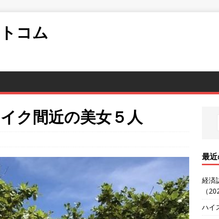
ットコム
レイク間近の美女５人
最近
経済
（20
ハイ