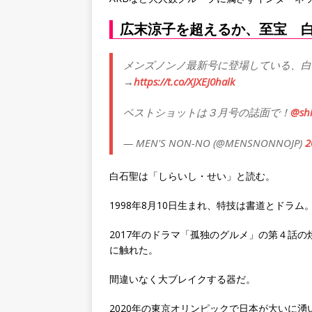
広末涼子を超えるか、至宝 
メンズノンノ最新号に登場している、白
→
https://t.co/XJXEJ0halk
ベストショットは３月号の誌面で！
@shi
— MEN'S NON-NO (@MENSNONNOJP)
白石聖は「しらいし・せい」と読む。
1998年8月10日生まれ、特技は書道とドラム
2017年のドラマ「孤独のグルメ」の第４話
に触れた。
間違いなく大ブレイクする器だ。
2020年の東京オリンピックで日本が大いに