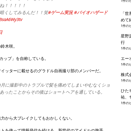
1件の
ね！！！！！
暗くしてみるんだ！！笑
#ゲーム実況
#バイオハザード
「世
/BsaA6Wy3tv
めて
1件の
日
星野
行
の鈴木咲。
1件の
のAカップ」を自称している。
エー
1件の
ツイッターに載せるのグラドル自画撮り部のメンバーだ。
株式
1件の
10月に撮影中のトラブルで髪を痛めてしまいやむなくショ
ひた
あったことからその後はショートヘアを通している。
祐、
1件の
信力から大ブレイクしてもおかしくない。
ットを使って情報発信を続ける、新世代のアイドルの旗手。