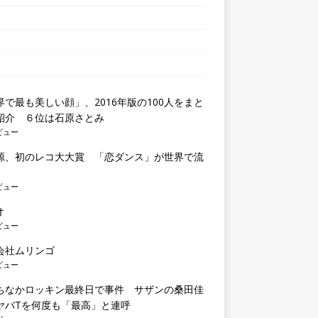
界で最も美しい顔」、2016年版の100人をまと
紹介 ６位は石原さとみ
ビュー
源、初のレコ大大賞 「恋ダンス」が世界で流
ビュー
オ
ビュー
会社ムリンゴ
ビュー
ちなかロッキン最終日で事件 サザンの桑田佳
ヤバTを何度も「最高」と連呼