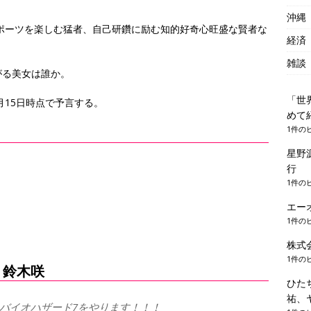
沖縄
スポーツを楽しむ猛者、自己研鑽に励む知的好奇心旺盛な賢者な
経済
雑談
がる美女は誰か。
「世
月15日時点で予言する。
めて
1件の
星野
行
1件の
エー
1件の
株式
1件の
、鈴木咲
ひた
祐、
バイオハザード7をやります！！！