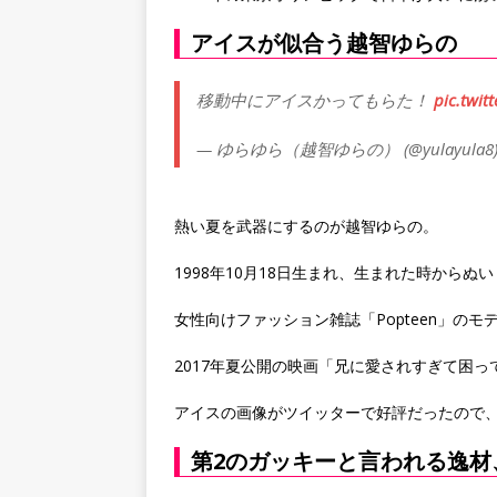
アイスが似合う越智ゆらの
移動中にアイスかってもらた！
pic.twi
— ゆらゆら（越智ゆらの） (@yulayula8
熱い夏を武器にするのが越智ゆらの。
1998年10月18日生まれ、生まれた時からぬ
女性向けファッション雑誌「Popteen」の
2017年夏公開の映画「兄に愛されすぎて困
アイスの画像がツイッターで好評だったので
第2のガッキーと言われる逸材