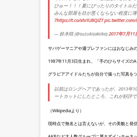
ひゅー！！！夏にぴったりのタイトルだ
みんな部屋を目が悪くならない程度に薄
7
https://t.co/xhrlUBQIZT
pic.twitter.com
— 鈴木咲 (@suzukisakiika)
2017年7月11
サバゲーマニアや週プレファンにはおなじみ
1987年11月3日生まれ、「手のひらサイズ
グラビアアイドルたちが自分で撮った写真を
以前はロングヘアであったが、2013年
ートカットにしたところ、これが好評で
（Wikipediaより）
現時点で無名とは言えないが、その美貌と発
AKBなど大人数グループに属さずインターネ