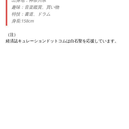
出身地：神奈川県
趣味：音楽鑑賞、買い物
特技：書道、ドラム
身長:158cm
（注）
経済誌キュレーションドットコムは白石聖を応援しています。