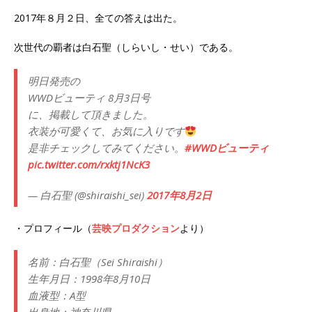
2017年８月２日、全ての答えは出た。
次世代の覇者は白石聖（しらいし・せい）である。
明日発売の
WWDビューティ 8月3日号
に、掲載して頂きました。
衣装が可愛くて、お気に入りです
是非チェックしてみてください。
#WWDビューティ
pic.twitter.com/rxktj1NcK3
— 白石聖 (@shiraishi_sei)
2017年8月2日
・プロフィール（
芸映プロダクション
より）
名前：白石聖（Sei Shiraishi）
生年月日：1998年8月10日
血液型：A型