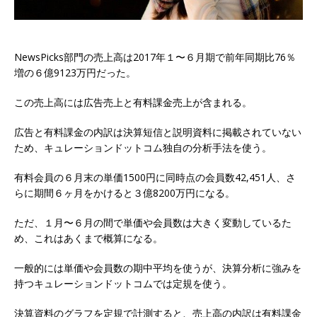
NewsPicks部門の売上高は2017年１〜６月期で前年同期比76％
増の６億9123万円だった。
この売上高には広告売上と有料課金売上が含まれる。
広告と有料課金の内訳は決算短信と説明資料に掲載されていない
ため、キュレーションドットコム独自の分析手法を使う。
有料会員の６月末の単価1500円に同時点の会員数42,451人、さ
らに期間６ヶ月をかけると３億8200万円になる。
ただ、１月〜６月の間で単価や会員数は大きく変動しているた
め、これはあくまで概算になる。
一般的には単価や会員数の期中平均を使うが、決算分析に強みを
持つキュレーションドットコムでは定規を使う。
決算資料のグラフを定規で計測すると、売上高の内訳は有料課金