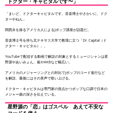
ドクター・キャピタルです〜」
「まいど、ドクターキャピタルです。音楽博士やさかいに、ドク
ターやねん」
関西弁を操るアメリカ人によるJポップ講座が話題だ。
音楽博士号を持ち北テキサス大学で教壇に立つ「Dr. Capital（ド
クター・キャピタル）」。
YouTubeで配信する動画で解説の対象とするミュージシャンは星
野源やあいみょん、嵐やAKBなど幅広い。
アメリカのメジャーソングとの対比でJポップのコード進行など
を解説、最後にはその美声で歌い上げる。
ドクター・キャピタルは専門家の視点かつポップな口調で日本の
メジャー曲の深さを伝えている。
星野源の「恋」はゴスペル あえて不安な