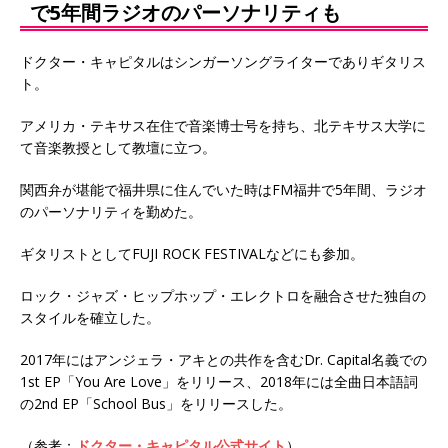
で5年間ラジオのパーソナリティも
ドクター・キャピタルはシンガーソングライターでありギタリス
ト。
アメリカ・テキサス在住で音楽博士号を持ち、北テキサス大学に
て音楽教授として教壇に立つ。
関西弁が堪能で福井県に住んでいた時はFM福井で5年間、ラジオ
のパーソナリティを勤めた。
ギタリストとしてFUJI ROCK FESTIVALなどにも参加。
ロック・ジャズ・ヒップホップ・エレクトロを融合させた独自の
スタイルを確立した。
2017年にはアンジェラ・アキとの共作を含むDr. Capital名義での
1st EP「You Are Love」をリリース、2018年には全曲日本語詞
の2nd EP「School Bus」をリリースした。
（参考：
ドクター・キャピタル公式サイト
）