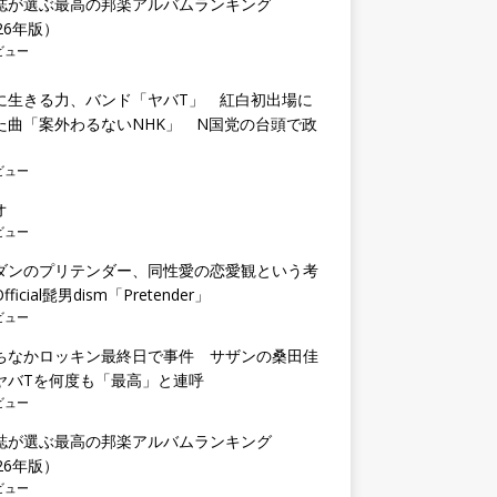
誌が選ぶ最高の邦楽アルバムランキング
26年版）
ビュー
に生きる力、バンド「ヤバT」 紅白初出場に
た曲「案外わるないNHK」 N国党の台頭で政
も
ビュー
オ
ビュー
ダンのプリテンダー、同性愛の恋愛観という考
ficial髭男dism「Pretender」
ビュー
ちなかロッキン最終日で事件 サザンの桑田佳
ヤバTを何度も「最高」と連呼
ビュー
誌が選ぶ最高の邦楽アルバムランキング
26年版）
ビュー