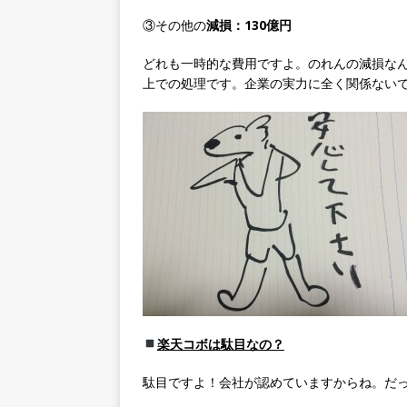
③その他の
減損：130億円
どれも一時的な費用ですよ。のれんの減損な
上での処理です。企業の実力に全く関係ない
楽天コボは駄目なの？
駄目ですよ！会社が認めていますからね。だ