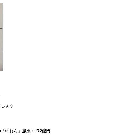
！
ましょう
の「のれん」
減損：172億円