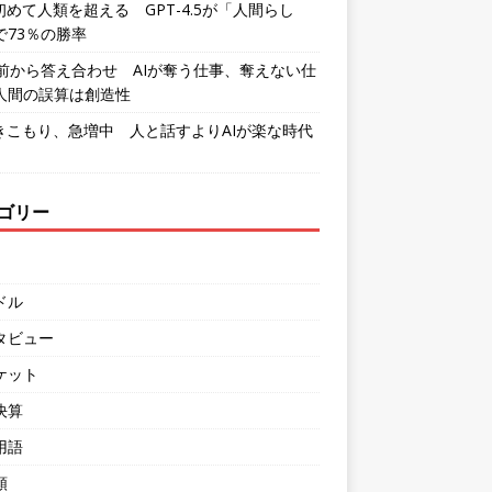
初めて人類を超える GPT-4.5が「人間らし
で73％の勝率
年前から答え合わせ AIが奪う仕事、奪えない仕
人間の誤算は創造性
引きこもり、急増中 人と話すよりAIが楽な時代
ゴリー
ドル
タビュー
ケット
決算
用語
類