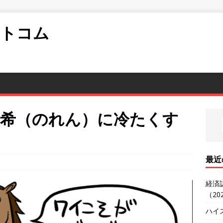
ットコム
真希（のれん）に冷たくす
最近
経済
（20
ハイ