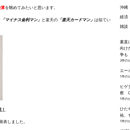
沖縄
決算
を眺めてみたいと思います。
経済
ラ
「マイナス金利マン」
と楽天の
「楽天カードマン」
は似てい
雑談
素直
向け
争
2件の
エー
1件の
ヒゲ
察 Of
1件の
ひた
範！
祐、
1件の
を発表しました。