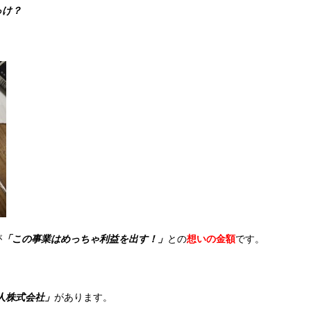
っけ？
が
「この事業はめっちゃ利益を出す！」
との
想いの金額
です。
人株式会社」
があります。