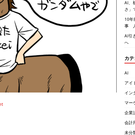
AI、
さ」
10
事 
AI
へ
カテ
AI
アイ
イン
マー
et
企業
会計
未分