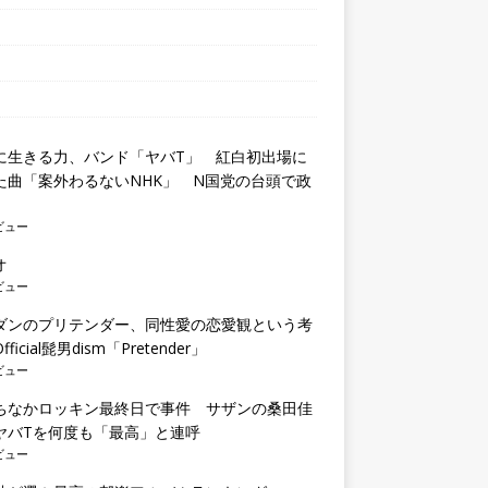
に生きる力、バンド「ヤバT」 紅白初出場に
た曲「案外わるないNHK」 N国党の台頭で政
も
ビュー
オ
ビュー
ダンのプリテンダー、同性愛の恋愛観という考
ficial髭男dism「Pretender」
ビュー
ちなかロッキン最終日で事件 サザンの桑田佳
ヤバTを何度も「最高」と連呼
ビュー