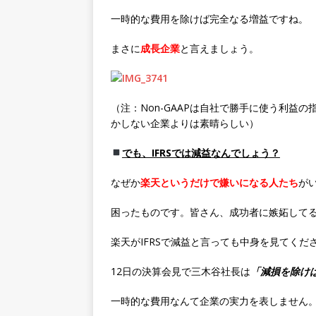
一時的な費用を除けば完全なる増益ですね。
まさに
成長企業
と言えましょう。
（注：Non-GAAPは自社で勝手に使う利益
かしない企業よりは素晴らしい）
でも、IFRSでは減益なんでしょう？
なぜか
楽天というだけで嫌いになる人たち
が
困ったものです。皆さん、成功者に嫉妬して
楽天がIFRSで減益と言っても中身を見てくだ
12日の決算会見で三木谷社長は
「減損を除け
一時的な費用なんて企業の実力を表しません