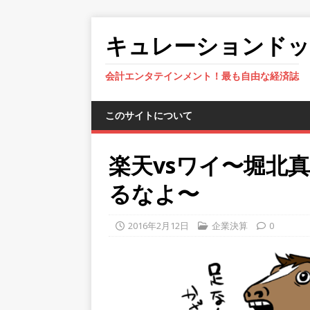
キュレーションド
会計エンタテインメント！最も自由な経済誌
このサイトについて
楽天vsワイ〜堀北
るなよ〜
2016年2月12日
企業決算
0