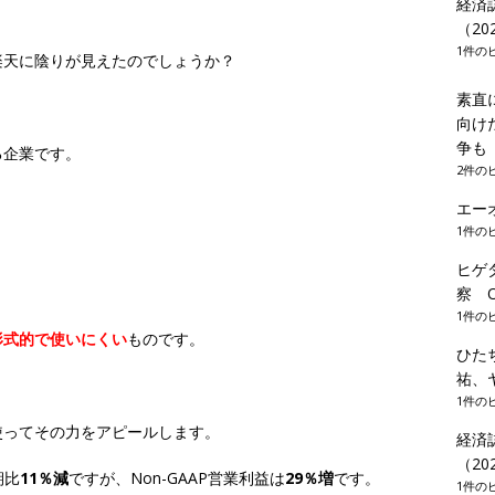
経済
（20
1件の
楽天に陰りが見えたのでしょうか？
素直
向け
争
る企業です。
2件の
エー
1件の
ヒゲ
察 Of
1件の
形式的で使いにくい
ものです。
ひた
祐、
。
1件の
を使ってその力をアピールします。
経済
（20
期比
11％減
ですが、Non-GAAP営業利益は
29％増
です。
1件の