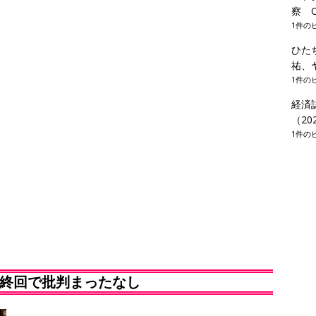
察 Of
1件の
ひた
祐、
1件の
経済
（20
1件の
終回で批判まったなし