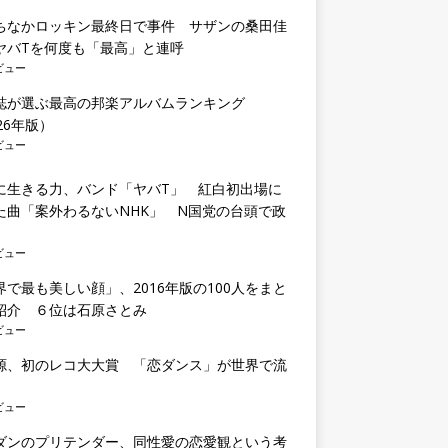
ちなかロッキン最終日で事件 サザンの桑田佳
ヤバTを何度も「最高」と連呼
ビュー
誌が選ぶ最高の邦楽アルバムランキング
26年版）
ビュー
に生きる力、バンド「ヤバT」 紅白初出場に
た曲「案外わるないNHK」 N国党の台頭で政
も
ビュー
界で最も美しい顔」、2016年版の100人をまと
紹介 ６位は石原さとみ
ビュー
源、初のレコ大大賞 「恋ダンス」が世界で流
ビュー
ダンのプリテンダー、同性愛の恋愛観という考