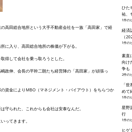
ひた
祐、
1件の
業の高田総合地所という大手不動産会社を一族「高田家」で経
経済
（20
1件の
務所に入り、高田総合地所の株価が下がる。
素直
を取得して会社を乗っ取ろうとした。
向け
争
高嶋政伸、会長の平幹二朗たち経営陣の「高田家」が頑張っ
2件の
「世
の資金によりMBO（マネジメント・バイアウト）をちらつか
めて
1件の
星野
所は守られた、これからも会社は安泰なんだ。
行
1件の
にいってきます。
ヒゲ