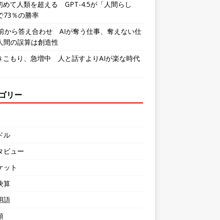
初めて人類を超える GPT-4.5が「人間らし
で73％の勝率
年前から答え合わせ AIが奪う仕事、奪えない仕
人間の誤算は創造性
引きこもり、急増中 人と話すよりAIが楽な時代
ゴリー
ドル
タビュー
ケット
決算
用語
類