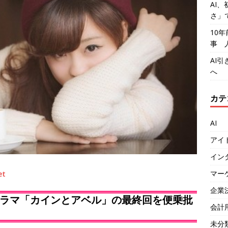
AI、
さ」
10
事 
AI
へ
カテ
AI
アイ
イン
マー
et
企業
ラマ「カインとアベル」の最終回を便乗批
会計
未分