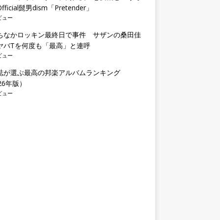
ficial髭男dism「Pretender」
ビュー
ちなかロッキン最終日で事件 サザンの桑田佳
ヤバTを何度も「最高」と連呼
ビュー
誌が選ぶ最高の邦楽アルバムランキング
26年版）
ビュー