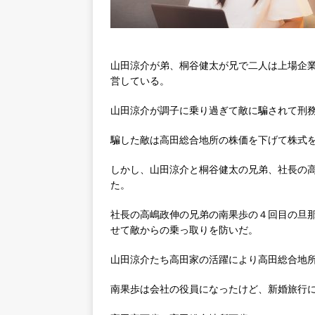
山田涼介が弟、桐谷健太が兄で二人は上場企
営している。
山田涼介が調子に乗り過ぎて敵に騙されて刑
騙した敵は高田総合地所の株価を下げて株式
しかし、山田涼介と桐谷健太の兄弟、社長の
た。
社長の高嶋政伸の兄弟の南果歩の４回目の旦那
せて敵からの乗っ取りを防いだ。
山田涼介たち高田家の活躍により高田総合地
南果歩は会社の役員になったけど、新婚旅行