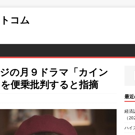
ットコム
フジの月９ドラマ「カイン
回を便乗批判すると指摘
最近
経済
（20
ハイ