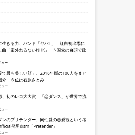
に生きる力、バンド「ヤバT」 紅白初出場に
た曲「案外わるないNHK」 N国党の台頭で政
も
ビュー
界で最も美しい顔」、2016年版の100人をまと
紹介 ６位は石原さとみ
ビュー
源、初のレコ大大賞 「恋ダンス」が世界で流
ビュー
ダンのプリテンダー、同性愛の恋愛観という考
ficial髭男dism「Pretender」
ビュー