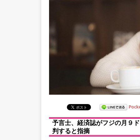
Pock
予言士、経済誌がフジの月９ド
判すると指摘