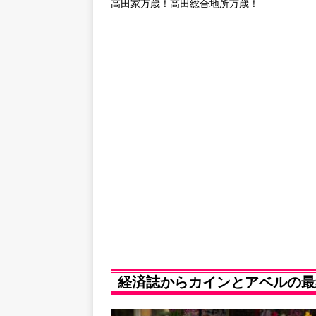
高田家万歳！高田総合地所万歳！
経済誌からカインとアベルの最