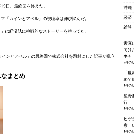
19日、最終回を終えた。
沖縄
経済
ラマ「カインとアベル」の視聴率は伸び悩んだ。
雑談
）」は経済誌に挑戦的なストーリーを持ってた。
素直
。
向け
争
カインとアベル」の最終回で株式会社を題材にした記事が乱立
2件の
「世
単なまとめ
めて
1件の
星野
行
1件の
ヒゲ
察 Of
1件の