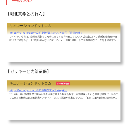
【堀北真希とのれん】
キュレーションドットコム
のれんとは①「希望の轍」
https://kaikeipro.com/2015/10/26/のれんとは①「希望の轍」
ワイやで。今日は、企業が買収をした時に出てくる「のれん」について説明しよう。繰延税金資産の連
載はまだ続けるよ。今日は時間がないので「のれん」連載1回目として超基礎的なことだけを説明する
よ。短く、簡単にね。
最近、毎日何かを書いているね？暇なの？忙しいよ。体力の限界だよ。イライ
ラも募っているよ。むしろ、このブログを書くことでストレス発散をしているよ。kaikeiと会計の関係
は、愛憎入り混じっているね。
なるほどね。じゃあ、のれんについて説明してもらおうか説明しよ
う。のれんとは、企業が他の企業を買収した...
【ガッキーと内部留保】
キュレーションドットコム
4 Pockets
内部留保とガッキー（新垣結衣）
https://kaikeipro.com/2017/10/23/kaikei-gakki
2017年、再び内部留保の議論が混乱企業が蓄えた利益を現す「内部留保」という言葉が話題だ。ややテ
クニカルな概念のため政治家やメディア、SNSで議論が噴出している。「お前らは内部留保の意味がわ
かっていない」「同族特定会社では留保金課税がある」「アメリカでも留保金への課税制度がある」
「内部留保の話題は飽きた」どれも一理ある。混乱している時は、世界で一番可愛いと言われるガッキ
ーこと新垣結衣さんで内部留保を例えて見ればわかりやすいかもしれない。なお、当記事で示す金額は
会計の初学者にとってわかりやすくするため...