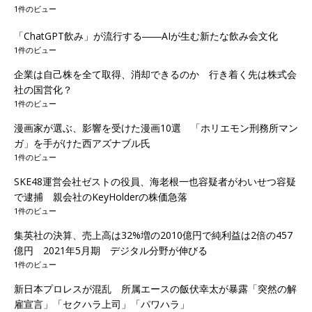
1件のビュー
「ChatGPT飲み」が流行する――AIが生む新たな飲み会文化
1件のビュー
企業は自己株を全て取得、消却できるのか 行き着く先は株式会
社の国営化？
1件のビュー
漫画家が選ぶ、影響を受けた漫画10選 「ホリエモン刑務所マン
ガ」を手がけた西アズナブル氏
1件のビュー
SKE48運営会社ゼストの役員、海老根一也容疑者がわいせつ容疑
で逮捕 親会社のKeyHolderの株価急落
1件のビュー
集英社の決算、売上高は32%増の2010億円で純利益は2倍の457
億円 2021年5月期 デジタル分野が伸びる
1件のビュー
新日本プロレスが混乱 所属エースの飯伏幸太が暴露「突然の解
雇宣言」「セクハラ上司」「パワハラ」