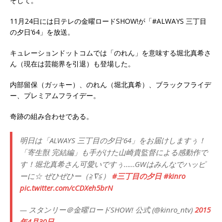
そして。
11月24日には日テレの金曜ロードSHOW!が「#ALWAYS 三丁目
の夕日’64」を放送。
キュレーションドットコムでは「のれん」を意味する堀北真希さ
ん（現在は芸能界を引退）も登場した。
内部留保（ガッキー）、のれん（堀北真希）、ブラックフライデ
ー、プレミアムフライデー。
奇跡の組み合わせである。
明日は「ALWAYS 三丁目の夕日’64」をお届けしますぅ！
「寄生獣 完結編」も手がけた山崎貴監督による感動作で
す！堀北真希さん可愛いですぅ……GWはみんなでハッピ
ーに☆ ぜひぜひー（≧∇≦）
#三丁目の夕日
#kinro
pic.twitter.com/cCDXeh5brN
— スタンリー＠金曜ロードSHOW! 公式 (@kinro_ntv)
2015
年4月30日