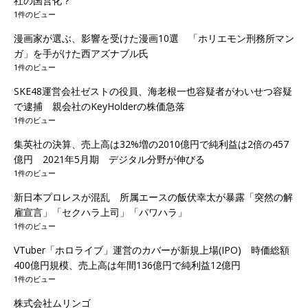
社の国営化？
1件のビュー
漫画家が選ぶ、影響を受けた漫画10選 「ホリエモン刑務所マン
ガ」を手がけた西アズナブル氏
1件のビュー
SKE48運営会社ゼストの役員、海老根一也容疑者がわいせつ容疑
で逮捕 親会社のKeyHolderの株価急落
1件のビュー
集英社の決算、売上高は32%増の2010億円で純利益は2倍の457
億円 2021年5月期 デジタル分野が伸びる
1件のビュー
新日本プロレスが混乱 所属エースの飯伏幸太が暴露「突然の解
雇宣言」「セクハラ上司」「パワハラ」
1件のビュー
VTuber「ホロライブ」運営のカバーが新規上場(IPO) 時価総額
400億円規模、売上高は年間136億円で純利益12億円
1件のビュー
株式会社ムリンゴ