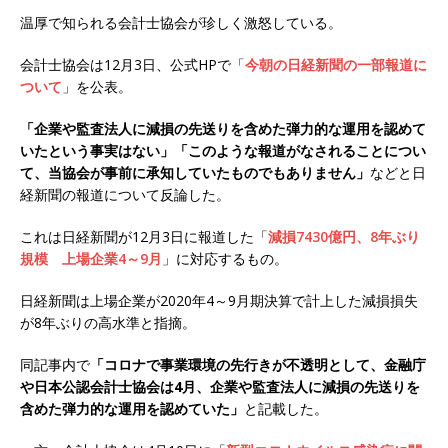
温厚で知られる会計士協会が珍しく激怒している。
会計士協会は12月3日、公式HPで「
今朝の日経新聞の一部報道に
ついて
」を公表。
「企業や監査法人に減損の先送りを含めた弾力的な運用を認めて
いたという事実はない」「このような報道がなされることについ
て、当協会が事前に承知していたものでもありません」
などと日
経新聞の報道について反論した。
これは日経新聞が12月3日に報道した「
減損7430億円、8年ぶり
規模 上場企業4～9月
」に対応するもの。
日経新聞は上場企業が2020年4～9月期決算で計上した減損損失
が8年ぶりの高水準と指摘。
同記事内で
「コロナで事業環境の先行きが不透明として、金融庁
や日本公認会計士協会は4月、企業や監査法人に減損の先送りを
含めた弾力的な運用を認めていた」
と記載した。