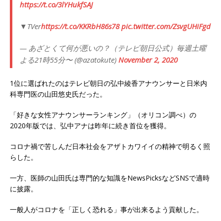
https://t.co/3lYHukfSAJ
▼TVer
https://t.co/KKRbH86s78
pic.twitter.com/ZsvgUHiFgd
— あざとくて何が悪いの？（テレビ朝日公式）毎週土曜
よる21時55分〜 (@azatokute)
November 2, 2020
1位に選ばれたのはテレビ朝日の弘中綾香アナウンサーと日米内
科専門医の山田悠史氏だった。
「好きな女性アナウンサーランキング」（オリコン調べ）の
2020年版では、弘中アナは昨年に続き首位を獲得。
コロナ禍で苦しんだ日本社会をアザトカワイイの精神で明るく照
らした。
一方、医師の山田氏は専門的な知識をNewsPicksなどSNSで適時
に披露。
一般人がコロナを「正しく恐れる」事が出来るよう貢献した。