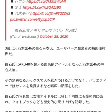
セブン
https://t.co/7MSxz4ioMl
楽天
https://t.co/TriZQAZz93
乃木モバ
https://t.co/J3mPY2ZZn3
pic.twitter.com/HEyILp5CiP
— 白石麻衣メモリアルマガジン【公式】
(@mai_westcoast)
October 28, 2020
3位は元乃木坂46の白石麻衣氏、ユーザベース創業者の梅田優祐
氏だ。
白石氏はAKB48を超える国民的アイドルとなった乃木坂46の中
心人物。
その類稀なるルックスで人を惹きつけるだけでなく、バラエティ
ーではセンスを発揮するなど幅広い活躍をした。
白石氏の写真集は女性アイドルには珍しく同性にも爆発的に売
れ、フォトブックなども歴史的な売り上げを記録した。