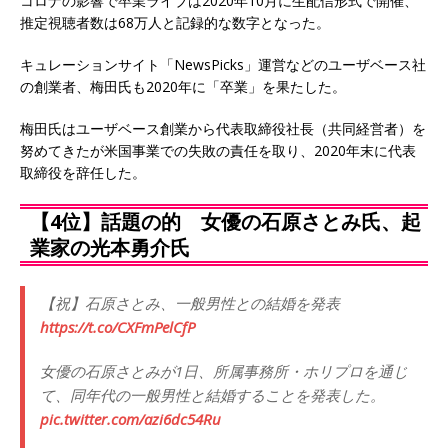
コロナの影響で卒業ライブは2020年10月に生配信形式で開催、
推定視聴者数は68万人と記録的な数字となった。
キュレーションサイト「NewsPicks」運営などのユーザベース社
の創業者、梅田氏も2020年に「卒業」を果たした。
梅田氏はユーザベース創業から代表取締役社長（共同経営者）を
努めてきたが米国事業での失敗の責任を取り、2020年末に代表
取締役を辞任した。
【4位】話題の的 女優の石原さとみ氏、起
業家の光本勇介氏
【祝】石原さとみ、一般男性との結婚を発表
https://t.co/CXFmPelCfP
女優の石原さとみが1日、所属事務所・ホリプロを通じ
て、同年代の一般男性と結婚することを発表した。
pic.twitter.com/azi6dc54Ru