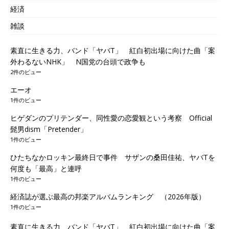
経済
雑談
素直に生きる力、バンド「ヤバT」 紅白初出場に向けた曲「案
外わるないNHK」 N国党の台頭で政争も
2件のビュー
エーオ
1件のビュー
ヒゲダンのプリテンダー、同性愛の恋愛観という考察 Official
髭男dism「Pretender」
1件のビュー
ひたちなかロッキン最終日で事件 サザンの桑田佳祐、ヤバTを
何度も「最高」と連呼
1件のビュー
経済誌が選ぶ最高の邦楽アルバムランキング （2026年版）
1件のビュー
素直に生きる力、バンド「ヤバT」 紅白初出場に向けた曲「案