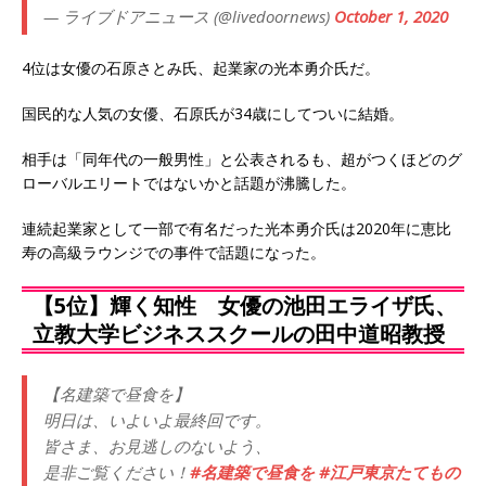
— ライブドアニュース (@livedoornews)
October 1, 2020
4位は女優の石原さとみ氏、起業家の光本勇介氏だ。
国民的な人気の女優、石原氏が34歳にしてついに結婚。
相手は「同年代の一般男性」と公表されるも、超がつくほどのグ
ローバルエリートではないかと話題が沸騰した。
連続起業家として一部で有名だった光本勇介氏は2020年に恵比
寿の高級ラウンジでの事件で話題になった。
【5位】輝く知性 女優の池田エライザ氏、
立教大学ビジネススクールの田中道昭教授
【名建築で昼食を】
明日は、いよいよ最終回です。
皆さま、お見逃しのないよう、
是非ご覧ください！
#名建築で昼食を
#江戸東京たてもの