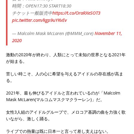
時間：OPEN17:30 START18:30
チケット一般販売中
https://t.co/OraRXeSOT3
pic.twitter.com/kgp9uYKvEv
— Malcolm Mask McLaren (@MMM_core)
November 11,
2020
激動の2020年が終わり、人類にとって未知の世界となる2021年
が始まる。
苦しい時こそ、人の心に希望を与えるアイドルの存在感が高ま
る。
2021年、最も伸びるアイドルと言われているのが「Malcolm
Mask McLaren(マルコムマスクマクラーレン)」だ。
女性3人組のアイドルグループで、メロコア基調の曲を力強く歌
いながら、激しく踊る。
ライブでの熱量は既に日本一と言って差し支えはない。