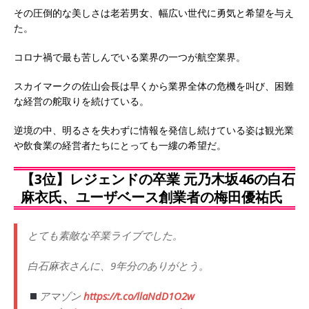
その圧倒的な美しさは老若男女、幅広い世代に勇気と希望を与え
た。
コロナ禍で最も苦しんでいる業界の一つが航空業界。
スカイマークの佐山会長は早くから業界全体の危機を叫び、困難
な経営の舵取りを続けている。
逆境の中、明るさを失わずに情報を発信し続けている姿は観光業
や飲食業の経営者たちにとっても一縷の希望だ。
【3位】レジェンドの卒業 元乃木坂46の白石
麻衣氏、ユーザベース創業者の梅田優祐氏
とても素敵な卒業ライブでした。
白石麻衣さんに、9年分のありがとう。
アマゾン
https://t.co/llaNdD1O2w