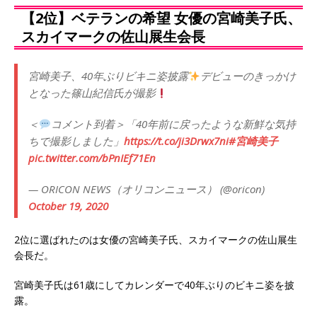
【2位】ベテランの希望 女優の宮崎美子氏、
スカイマークの佐山展生会長
宮崎美子、40年ぶりビキニ姿披露
デビューのきっかけ
となった篠山紀信氏が撮影
＜
コメント到着＞「40年前に戻ったような新鮮な気持
ちで撮影しました」
https://t.co/ji3Drwx7ni
#宮崎美子
pic.twitter.com/bPnIEf71En
— ORICON NEWS（オリコンニュース） (@oricon)
October 19, 2020
2位に選ばれたのは女優の宮崎美子氏、スカイマークの佐山展生
会長だ。
宮崎美子氏は61歳にしてカレンダーで40年ぶりのビキニ姿を披
露。