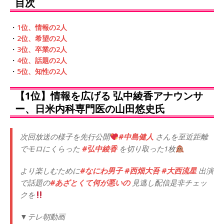
目次
・
1位、情報の2人
・
2位、希望の2人
・
3位、卒業の2人
・
4位、話題の2人
・
5位、知性の2人
【1位】情報を広げる 弘中綾香アナウンサ
ー、日米内科専門医の山田悠史氏
次回放送の様子を先行公開
#中島健人
さんを至近距離
でモロにくらった
#弘中綾香
を切り取った1枚
より楽しむために
#なにわ男子
#西畑大吾
#大西流星
出演
で話題の
#あざとくて何が悪いの
見逃し配信是非チェッ
クを
▼テレ朝動画