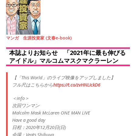
マンガ 生涯投資家 (文春e-book)
本誌よりお知らせ 「2021年に最も伸びる
アイドル」マルコムマスクマクラーレン
【「This World」のライブ映像をアップしました】
フル尺はこちらから
https://t.co/zvHNLIckD6
＜info＞
次回ワンマン
Malcolm Mask McLaren ONE MAN LIVE
Have a good day
日程：2020年12月20日(日)
会場：Veats Shibuya