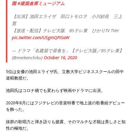
園
#建築倉庫ミュージアム
【出演】池田エライザ 田口トモロヲ 小川紗良 三上
寛
【放送・配信】テレビ大阪 BSテレ東 ひかりTV TVer
pic.twitter.com/USgmQPiSaW
— ドラマ「名建築で昼食を」【テレビ大阪／BSテレ東】
(@meikenchiku)
October 16, 2020
5位は女優の池田エライザ氏、立教大学ビジネススクールの田中
道昭教授だ。
池田氏はコロナ禍でも変わらず映画やドラマに出演。
2020年8月にはフジテレビの音楽特番で地上波の歌番組デビュー
を飾った。
抜群の歌唱力と弾き語りも披露、そのマルチな才能は美しさと知
性の極地だ。