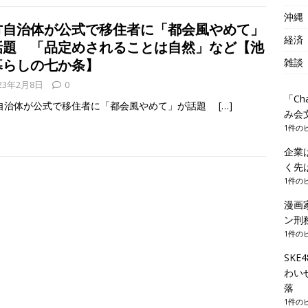
沖縄
方自治体が公式で移住者に「都会風やめて」
経済
話題 「品定めされることは自然」など【池
雑談
暮らしの七か条】
23年2月8日
0
「C
自治体が公式で移住者に「都会風やめて」が話題
[…]
み会
1件の
企業
く先
1件の
漫画
ン刑
1件の
SK
わい
落
1件の