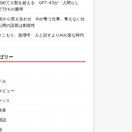
初めて人類を超える GPT-4.5が「人間らし
で73％の勝率
年前から答え合わせ AIが奪う仕事、奪えない仕
人間の誤算は創造性
引きこもり、急増中 人と話すよりAIが楽な時代
ゴリー
ドル
タビュー
ケット
決算
用語
類