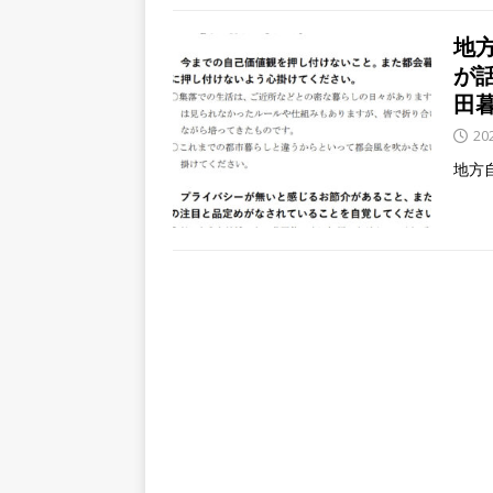
地
が
田
20
地方