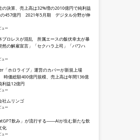
社の決算、売上高は32%増の2010億円で純利益
倍の457億円 2021年5月期 デジタル分野が伸
ビュー
本プロレスが混乱 所属エースの飯伏幸太が暴
突然の解雇宣言」「セクハラ上司」「パワハ
ビュー
uber「ホロライブ」運営のカバーが新規上場
O) 時価総額400億円規模、売上高は年間136億
純利益12億円
ビュー
会社ムリンゴ
ビュー
hatGPT飲み」が流行する――AIが生む新たな飲
文化
ビュー