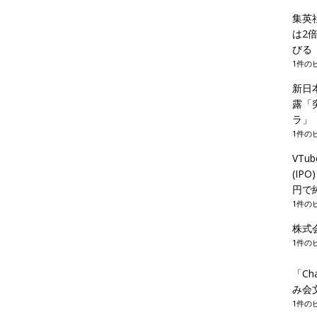
集英
は2
びる
1件の
新日
露「
ラ」
1件の
VT
(IP
円で
1件の
株式
1件の
「C
み会
1件の