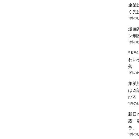
企業
く先
1件の
漫画
ン刑
1件の
SK
わい
落
1件の
集英
は2
びる
1件の
新日
露「
ラ」
1件の