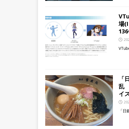
VT
場(
13
20
VT
「
乱
イ
20
「日