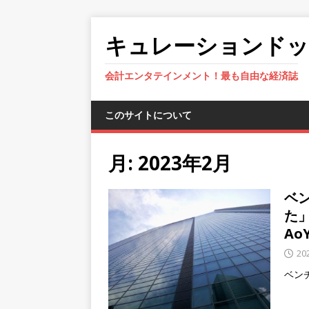
キュレーションド
会計エンタテインメント！最も自由な経済誌
このサイトについて
月:
2023年2月
ベン
た
Ao
20
ベン