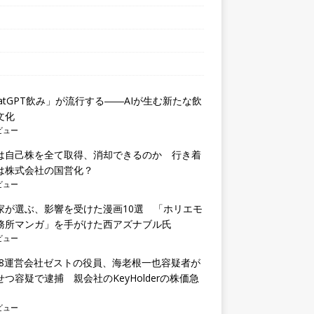
hatGPT飲み」が流行する――AIが生む新たな飲
文化
ビュー
は自己株を全て取得、消却できるのか 行き着
は株式会社の国営化？
ビュー
家が選ぶ、影響を受けた漫画10選 「ホリエモ
務所マンガ」を手がけた西アズナブル氏
ビュー
E48運営会社ゼストの役員、海老根一也容疑者が
せつ容疑で逮捕 親会社のKeyHolderの株価急
ビュー