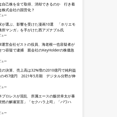
は自己株を全て取得、消却できるのか 行き着
は株式会社の国営化？
ビュー
家が選ぶ、影響を受けた漫画10選 「ホリエモ
務所マンガ」を手がけた西アズナブル氏
ビュー
E48運営会社ゼストの役員、海老根一也容疑者が
せつ容疑で逮捕 親会社のKeyHolderの株価急
ビュー
社の決算、売上高は32%増の2010億円で純利益
倍の457億円 2021年5月期 デジタル分野が伸
ビュー
本プロレスが混乱 所属エースの飯伏幸太が暴
突然の解雇宣言」「セクハラ上司」「パワハ
ビュー