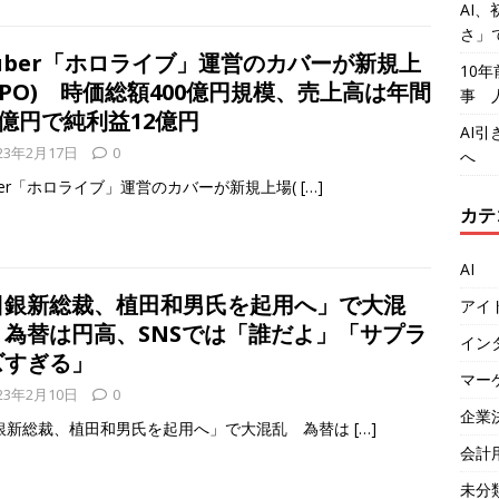
AI、
さ」
uber「ホロライブ」運営のカバーが新規上
10
IPO) 時価総額400億円規模、売上高は年間
事 
6億円で純利益12億円
AI
23年2月17日
0
へ
uber「ホロライブ」運営のカバーが新規上場(
[…]
カテ
AI
日銀新総裁、植田和男氏を起用へ」で大混
アイ
 為替は円高、SNSでは「誰だよ」「サプラ
イン
ズすぎる」
マー
23年2月10日
0
企業
銀新総裁、植田和男氏を起用へ」で大混乱 為替は
[…]
会計
未分