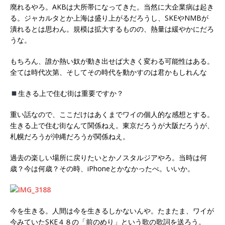
廃れるやろ。AKBは大所帯になってきた。当然に大企業病は起き
る。ジャカルタとか上海は盛り上がるだろうし、SKEやNMBが
潰れるとは思わん。規模は拡大するものの、熱量は緩やかにだろ
うな。
もちろん、誰か熱い奴が動き出せば大きく変わる可能性はある。
全ては時代次第、そしてその時代を動かすのは君かもしれんな
生きる上で住む街は重要ですか？
重い話なので、ここだけはあくまでワイの個人的な感想とする。
生きる上で住む街なんて関係ねえ。東京だろうが大阪だろうが、
札幌だろうが沖縄だろうが関係ねえ。
過去の楽しい場所に戻りたいとかノスタルジアやろ。当時は何
歳？今は何歳？その時、iPhoneとかなかったべ。いいか。
今を生きる。人間は今を生きるしかないんや。たまたま、ワイが
今みていたSKE４８の「前のめり」という歌の歌詞を送ろう。