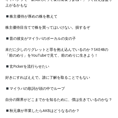
上がるかもな
株主優待が厚めの株を教えて
株主優待目当てで株を買ってはいけない。損するぞ
昔の彼女がマイラバのボーカルの女の子
未だに少しのリグレットと罪を抱え込んでいるのか？SKE48の
「前のめり」をYouTubeで見て、前のめりに生きよう！
玄Pickerを流行らせたい
好きにすればええで。誰に了解を取ることでもない
マイラバの歌詞が頭の中でループ
自分の限界がどこまでかを知るために、僕は生きているのかな？
秋元康が卒業したらAKBはどうなるのか？