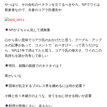
やっぱり、その会社のベテランを立てるべきやろ。NPでワイは
新参者なので、古参のコアラ氏優先や
NPが２ちゃん化して感無量
心から良い意味でコアラ氏のおかげだと思う。グーグル・アップ
ルの記事があって、コメントで「わーすげー」って言うだけな
ら、NPは1年で消えてたと思う。コアラ氏の偉大さ、ワイのこの
気持ちを誰か共有して欲しい
明日、就職の面接でのネクタイは？
青がいいな
団体が乱立するプロレス界を纏めるには何が必要？
小橋と佐々木健介のような、全てをねじ伏せる戦いが必要
料理が面倒くさい、金もない