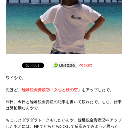
Pocket
ワイやで。
先ほど、
繰延税金資産②「女心と秋の空」
をアップしたで。
昨日、今日と繰延税金資産の記事を書いて疲れたで。ちな、仕事
は繁忙期なんやで。
ちょっとダラダラトークもしたいんや。繰延税金資産②をアップ
したあとには、NPでだらだらpickして反応みてみようと思った