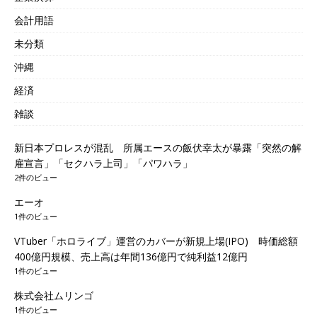
会計用語
未分類
沖縄
経済
雑談
新日本プロレスが混乱 所属エースの飯伏幸太が暴露「突然の解
雇宣言」「セクハラ上司」「パワハラ」
2件のビュー
エーオ
1件のビュー
VTuber「ホロライブ」運営のカバーが新規上場(IPO) 時価総額
400億円規模、売上高は年間136億円で純利益12億円
1件のビュー
株式会社ムリンゴ
1件のビュー