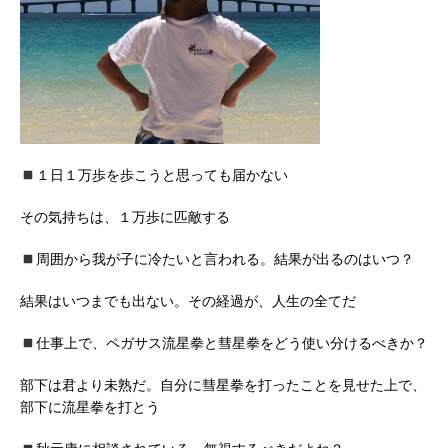
１日１万歩を歩こうと思っても届かない
その気持ちは、１万歩に匹敵する
周囲から我が子に冷たいと言われる。結果が出るのはいつ？
結果はいつまでも出ない。その経過が、人生の全てだ
仕事上で、ペガサス流星拳と彗星拳をどう使い分けるべきか？
部下は君より未熟だ。自分に彗星拳を打ったことを見せた上で、
部下に流星拳を打とう