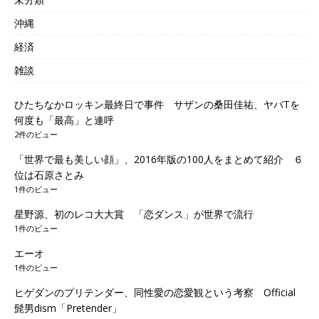
沖縄
経済
雑談
ひたちなかロッキン最終日で事件 サザンの桑田佳祐、ヤバTを
何度も「最高」と連呼
2件のビュー
「世界で最も美しい顔」、2016年版の100人をまとめて紹介 ６
位は石原さとみ
1件のビュー
星野源、初のレコ大大賞 「恋ダンス」が世界で流行
1件のビュー
エーオ
1件のビュー
ヒゲダンのプリテンダー、同性愛の恋愛観という考察 Official
髭男dism「Pretender」