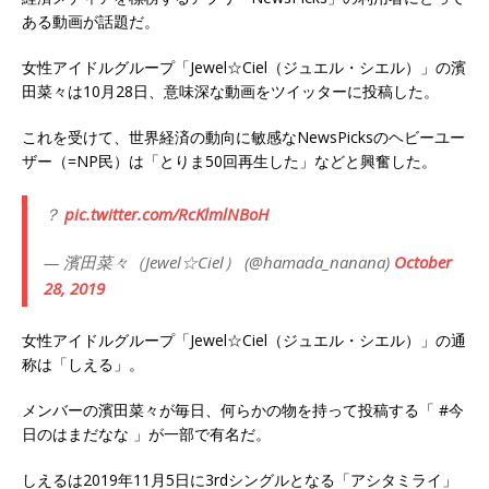
ある動画が話題だ。
女性アイドルグループ「Jewel☆Ciel（ジュエル・シエル）」の濱
田菜々は10月28日、意味深な動画をツイッターに投稿した。
これを受けて、世界経済の動向に敏感なNewsPicksのヘビーユー
ザー（=NP民）は「とりま50回再生した」などと興奮した。
？
pic.twitter.com/RcKlmlNBoH
— 濱田菜々（Jewel☆Ciel） (@hamada_nanana)
October
28, 2019
女性アイドルグループ「Jewel☆Ciel（ジュエル・シエル）」の通
称は「しえる」。
メンバーの濱田菜々が毎日、何らかの物を持って投稿する「 #今
日のはまだなな 」が一部で有名だ。
しえるは2019年11月5日に3rdシングルとなる「アシタミライ」