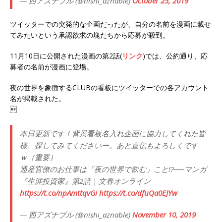
— 西アズナブル (@nishi_aznable)
October 25, 2019
ツイッターでの突発的な企画だったが、自分の名前を漫画に載せ
てみたいという承認欲求の塊たちから応募が殺到。
11月10日に公開された漫画の第2話(
リンク
)では、公約通り、応
募者の名前が漫画に登場。
夜の世界を象徴するCLUBの看板にツイッターでの各アカウント
名が掲載された。

本日更新です！背景看板名入れ企画に協力してくれた皆
様、探してみてくださいー。あと宣伝もよろしくです
ｗ（重要）
通産官僚のお仕事は「夜の世界で飲む」こと!?──マンガ
『生涯投資家』第2話 | 文春オンライン
https://t.co/npAmttqvGi
https://t.co/dfuQa0EJYw
— 西アズナブル (@nishi_aznable)
November 10, 2019