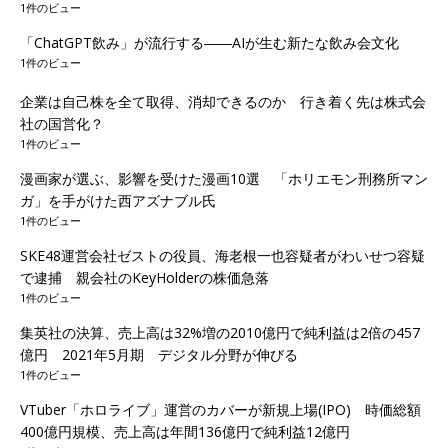
1件のビュー
「ChatGPT飲み」が流行する――AIが生む新たな飲み会文化
1件のビュー
企業は自己株を全て取得、消却できるのか 行き着く先は株式会
社の国営化？
1件のビュー
漫画家が選ぶ、影響を受けた漫画10選 「ホリエモン刑務所マン
ガ」を手がけた西アズナブル氏
1件のビュー
SKE48運営会社ゼストの役員、海老根一也容疑者がわいせつ容疑
で逮捕 親会社のKeyHolderの株価急落
1件のビュー
集英社の決算、売上高は32%増の2010億円で純利益は2倍の457
億円 2021年5月期 デジタル分野が伸びる
1件のビュー
VTuber「ホロライブ」運営のカバーが新規上場(IPO) 時価総額
400億円規模、売上高は年間136億円で純利益12億円