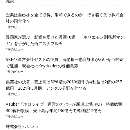
雑談
企業は自己株を全て取得、消却できるのか 行き着く先は株式会
社の国営化？
1件のビュー
漫画家が選ぶ、影響を受けた漫画10選 「ホリエモン刑務所マン
ガ」を手がけた西アズナブル氏
1件のビュー
SKE48運営会社ゼストの役員、海老根一也容疑者がわいせつ容疑
で逮捕 親会社のKeyHolderの株価急落
1件のビュー
集英社の決算、売上高は32%増の2010億円で純利益は2倍の457
億円 2021年5月期 デジタル分野が伸びる
1件のビュー
VTuber「ホロライブ」運営のカバーが新規上場(IPO) 時価総額
400億円規模、売上高は年間136億円で純利益12億円
1件のビュー
株式会社ムリンゴ