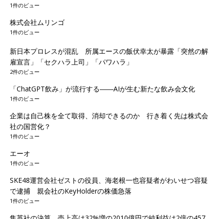
1件のビュー
株式会社ムリンゴ
1件のビュー
新日本プロレスが混乱 所属エースの飯伏幸太が暴露「突然の解
雇宣言」「セクハラ上司」「パワハラ」
2件のビュー
「ChatGPT飲み」が流行する――AIが生む新たな飲み会文化
1件のビュー
企業は自己株を全て取得、消却できるのか 行き着く先は株式会
社の国営化？
1件のビュー
エーオ
1件のビュー
SKE48運営会社ゼストの役員、海老根一也容疑者がわいせつ容疑
で逮捕 親会社のKeyHolderの株価急落
1件のビュー
集英社の決算、売上高は32%増の2010億円で純利益は2倍の457