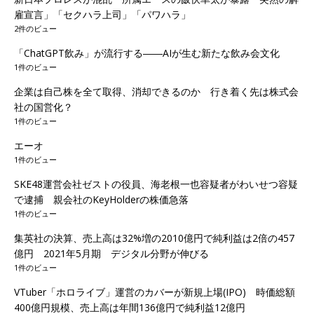
雇宣言」「セクハラ上司」「パワハラ」
2件のビュー
「ChatGPT飲み」が流行する――AIが生む新たな飲み会文化
1件のビュー
企業は自己株を全て取得、消却できるのか 行き着く先は株式会
社の国営化？
1件のビュー
エーオ
1件のビュー
SKE48運営会社ゼストの役員、海老根一也容疑者がわいせつ容疑
で逮捕 親会社のKeyHolderの株価急落
1件のビュー
集英社の決算、売上高は32%増の2010億円で純利益は2倍の457
億円 2021年5月期 デジタル分野が伸びる
1件のビュー
VTuber「ホロライブ」運営のカバーが新規上場(IPO) 時価総額
400億円規模、売上高は年間136億円で純利益12億円