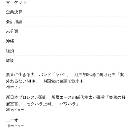
マーケット
企業決算
会計用語
未分類
沖縄
経済
雑談
素直に生きる力、バンド「ヤバT」 紅白初出場に向けた曲「案
外わるないNHK」 N国党の台頭で政争も
2件のビュー
新日本プロレスが混乱 所属エースの飯伏幸太が暴露「突然の解
雇宣言」「セクハラ上司」「パワハラ」
2件のビュー
エーオ
1件のビュー