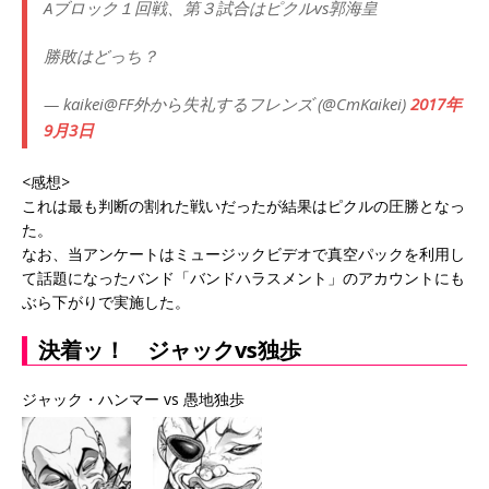
Aブロック１回戦、第３試合はピクルvs郭海皇
勝敗はどっち？
— kaikei@FF外から失礼するフレンズ (@CmKaikei)
2017年
9月3日
<感想>
これは最も判断の割れた戦いだったが結果はピクルの圧勝となっ
た。
なお、当アンケートはミュージックビデオで真空パックを利用し
て話題になったバンド「バンドハラスメント」のアカウントにも
ぶら下がりで実施した。
決着ッ！ ジャックvs独歩
ジャック・ハンマー vs 愚地独歩