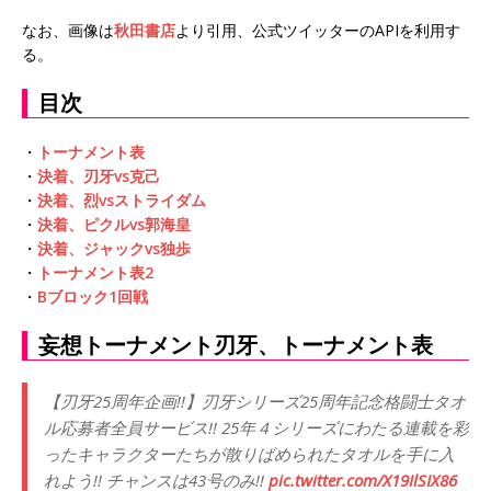
なお、画像は
秋田書店
より引用、公式ツイッターのAPIを利用す
る。
目次
・
トーナメント表
・
決着、刃牙vs克己
・
決着、烈vsストライダム
・
決着、ピクルvs郭海皇
・
決着、ジャックvs独歩
・
トーナメント表2
・
Bブロック1回戦
妄想トーナメント刃牙、トーナメント表
【刃牙25周年企画!!】刃牙シリーズ25周年記念格闘士タオ
ル応募者全員サービス!! 25年４シリーズにわたる連載を彩
ったキャラクターたちが散りばめられたタオルを手に入
れよう!! チャンスは43号のみ!!
pic.twitter.com/X19IlSIX86