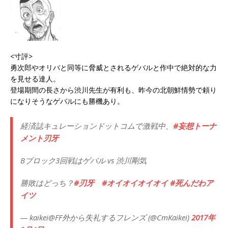
<寸評>
勇次郎やオリバと同等に脅威とされるゲバルと作中で絶対的な力
を見せる達人。
登場期間の長さから渋川先生が有利も、昨今の北朝鮮情勢で頼り
になりそうなゲバルにも勝機あり。
経済誌キュレーションドットコムで激戦中、
#妄想トーナ
メント刃牙
Bブロック3回戦はゲバル vs 渋川剛気
勝敗はどっち？
#刃牙
#オイオイオイオイ
#死んだわア
イツ
— kaikei@FF外から失礼するフレンズ (@CmKaikei)
2017年