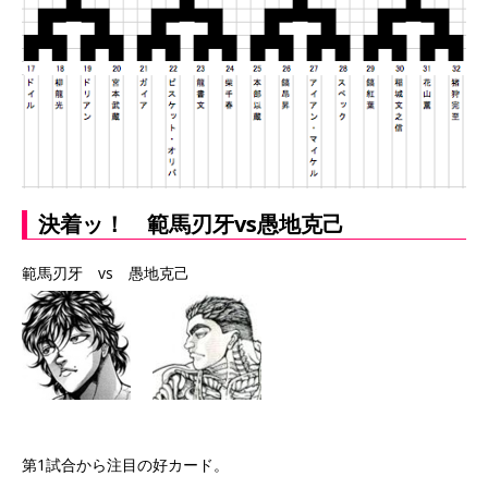
決着ッ！ 範馬刃牙vs愚地克己
範馬刃牙 vs 愚地克己
第1試合から注目の好カード。