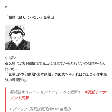
vs
「相撲は踊りじゃない」金竜山
<寸評>
夜叉猿Jrは地下闘技場で克己に敗れてからどれだけの研鑽を積ん
だのか。
「金竜山>本部以蔵>宮本武蔵」の図式を考えれば力士こそ作中最
強の可能性も。
経済誌キュレーションドットコムで激戦中、
#妄想トーナ
メント刃牙
Bブロック2回戦は夜叉猿Jr vs 金竜山