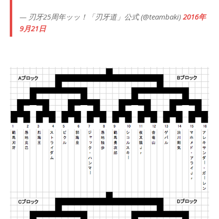
— 刃牙25周年ッッ！「刃牙道」公式 (@teambaki)
2016年
9月21日