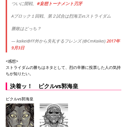
ついに開戦、
#妄想トーナメント刃牙
Aブロック１回戦、第２試合は烈海王vsストライダム
勝敗はどっち？
— kaikei@FF外から失礼するフレンズ (@CmKaikei)
2017年
9月3日
<感想>
ストライダムの勝ちはネタとして、烈の辛勝に投票した人の気持
ちが知りたい。
決着ッ！ ピクルvs郭海皇
ピクルvs郭海皇