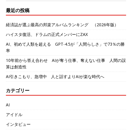
最近の投稿
経済誌が選ぶ最高の邦楽アルバムランキング （2026年版）
ハイスタ復活、ドラムの正式メンバーにZAX
AI、初めて人類を超える GPT-4.5が「人間らしさ」で73％の勝
率
10年前から答え合わせ AIが奪う仕事、奪えない仕事 人間の誤
算は創造性
AI引きこもり、急増中 人と話すよりAIが楽な時代へ
カテゴリー
AI
アイドル
インタビュー