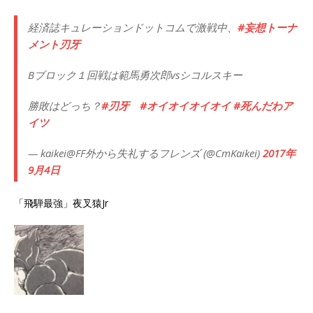
経済誌キュレーションドットコムで激戦中、
#妄想トーナ
メント刃牙
Bブロック１回戦は範馬勇次郎vsシコルスキー
勝敗はどっち？
#刃牙
#オイオイオイオイ
#死んだわア
イツ
— kaikei@FF外から失礼するフレンズ (@CmKaikei)
2017年
9月4日
「飛騨最強」夜叉猿Jr