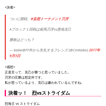
<決着>
ついに開戦、
#妄想トーナメント刃牙
Aブロック１回戦は範馬刃牙vs愚地克己
勝敗はどっち？
— kaikei@FF外から失礼するフレンズ (@CmKaikei)
2017年
9月3日
<感想>
正直言って、克己が勝つと思っていました。
刃牙の圧勝は想定外です。
私が思っているより、克己は嫌われているんですね。
決着ッ！ 烈vsストライダム
烈海王 vs ストライダム