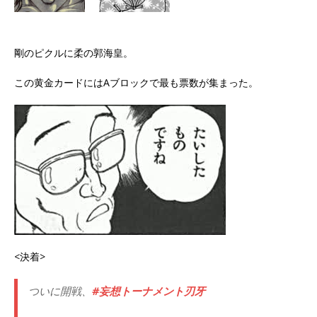
剛のピクルに柔の郭海皇。
この黄金カードにはAブロックで最も票数が集まった。
<決着>
ついに開戦、
#妄想トーナメント刃牙