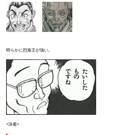
明らかに烈海王が強い。
<決着>