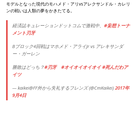
モデルとなった現代のモハメド・アリvsアレクサンドル・カレリ
ンの戦いは人類の夢をかきたてる。
経済誌キュレーションドットコムで激戦中、
#妄想トーナ
メント刃牙
Bブロック4回戦はマホメド・アライJr vs アレキサンダ
ー・ガーレン
勝敗はどっち？
#刃牙
#オイオイオイオイ
#死んだわア
イツ
— kaikei@FF外から失礼するフレンズ (@CmKaikei)
2017年
9月4日