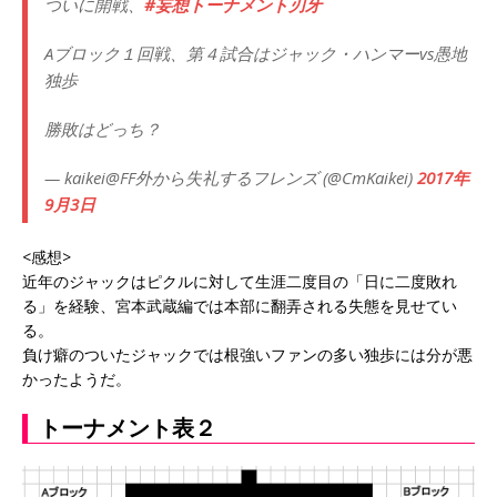
ついに開戦、
#妄想トーナメント刃牙
Aブロック１回戦、第４試合はジャック・ハンマーvs愚地
独歩
勝敗はどっち？
— kaikei@FF外から失礼するフレンズ (@CmKaikei)
2017年
9月3日
<感想>
近年のジャックはピクルに対して生涯二度目の「日に二度敗れ
る」を経験、宮本武蔵編では本部に翻弄される失態を見せてい
る。
負け癖のついたジャックでは根強いファンの多い独歩には分が悪
かったようだ。
トーナメント表２