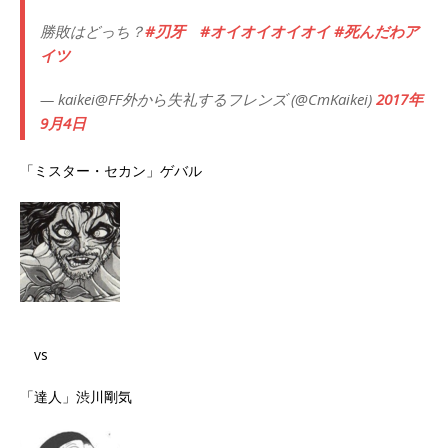
勝敗はどっち？
#刃牙
#オイオイオイオイ
#死んだわア
イツ
— kaikei@FF外から失礼するフレンズ (@CmKaikei)
2017年
9月4日
「ミスター・セカン」ゲバル
vs
「達人」渋川剛気